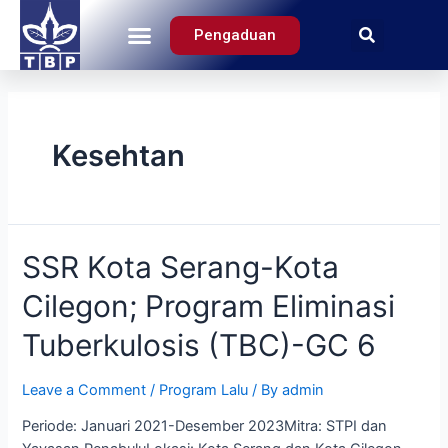
Pengaduan
Tentang Kami
Kesehtan
SSR Kota Serang-Kota
Cilegon; Program Eliminasi
Tuberkulosis (TBC)-GC 6
Leave a Comment
/
Program Lalu
/ By
admin
Periode: Januari 2021-Desember 2023Mitra: STPI dan