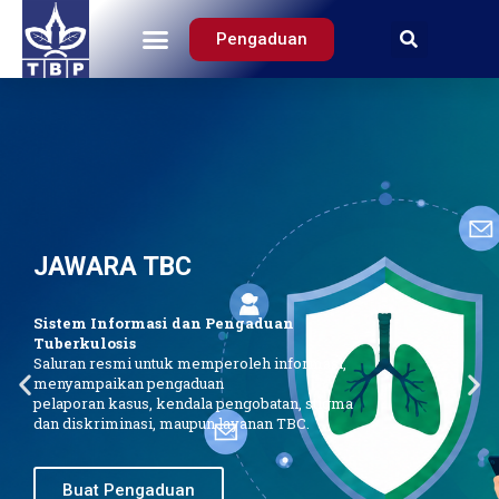
Pengaduan
Tentang Kami
JAWARA TBC
Sistem Informasi dan Pengaduan
Tuberkulosis
Saluran resmi untuk memperoleh informasi,
menyampaikan pengaduan
pelaporan kasus, kendala pengobatan, stigma
dan diskriminasi, maupun layanan TBC.
Buat Pengaduan