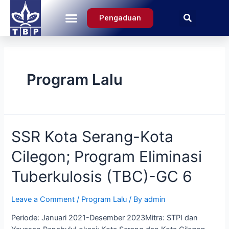
Pengaduan
Tentang Kami
Program Lalu
SSR Kota Serang-Kota
Cilegon; Program Eliminasi
Tuberkulosis (TBC)-GC 6
Leave a Comment
/
Program Lalu
/ By
admin
Periode: Januari 2021-Desember 2023Mitra: STPI dan