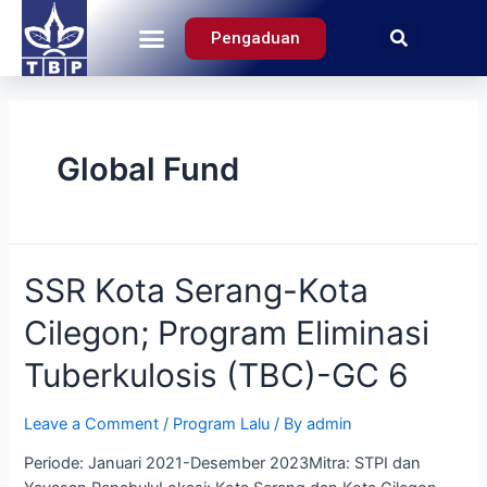
Pengaduan
Tentang Kami
Global Fund
SSR Kota Serang-Kota
Cilegon; Program Eliminasi
Tuberkulosis (TBC)-GC 6
Leave a Comment
/
Program Lalu
/ By
admin
Periode: Januari 2021-Desember 2023Mitra: STPI dan